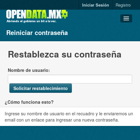
Iniciar Sesión
Registro
Reiniciar contraseña
Conjuntos de datos
Organizaciones
Restablezca su contraseña
Grupos
Acerca de
Nombre de usuario
Solicitar restablecimiento
¿Cómo funciona esto?
Ingrese su nombre de usuario en el recuadro y le enviaremos un
email con un enlace para ingresar una nueva contraseña.