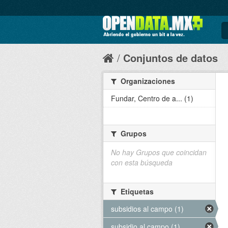
Conjuntos de datos
Organizaciones
Fundar, Centro de a... (1)
Grupos
No hay Grupos que coincidan
con esta búsqueda
Etiquetas
subsidios al campo (1)
subsidio al campo (1)