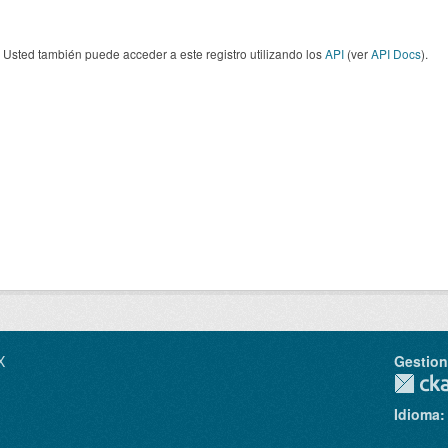
Usted también puede acceder a este registro utilizando los
API
(ver
API Docs
).
X
Gestio
Idioma