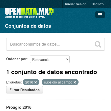
Iniciar Sesión
Registro
Conjuntos de datos
Conjuntos de datos
Organizaciones
Grupos
Acerca de
Ordenar por
1 conjunto de datos encontrado
Etiquetas:
2016
subsidio al campo
Filtrar Resultados
Proagro 2016