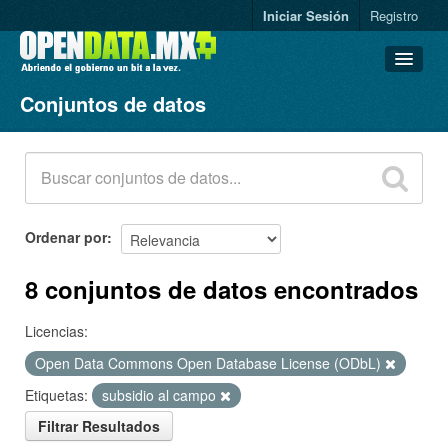
Iniciar Sesión
Registro
Conjuntos de datos
Conjuntos de datos
Organizaciones
Grupos
Acerca de
Ordenar por
8 conjuntos de datos encontrados
Licencias:
Open Data Commons Open Database License (ODbL)
Etiquetas:
subsidio al campo
Filtrar Resultados